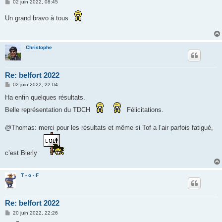
M
02 juin 2022, 08:45
e
s
Un grand bravo à tous
s
a
g
e
Christophe
Re: belfort 2022
M
02 juin 2022, 22:04
e
s
Ha enfin quelques résultats.
s
a
Belle représentation du TDCH
Félicitations.
g
e
@Thomas: merci pour les résultats et même si Tof a l’air parfois fatigué,
c’est Bierly
T - o - F
Re: belfort 2022
M
20 juin 2022, 22:26
e