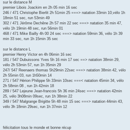
sur le distance M
premier Libois Joackim en 2h 05 min 16 sec
246 / 471 Christophe Bierlit 2h 51min 25 ===> natation 33min 10,vélo 1h
18min 51 sec, run 53min 49
302 / 471 Jérôme Dechêne 2h 57 min 22 sec ===> natation 35 min 47,
vélo 1h 19min 48 sec, run 56min 01
468 / 471 Mike Bailly 4h 00 24 sec ===> natation 59min 36, vélo 1h 39
min 33 sec, run 1h 15min 35 sec
sur le distance L
premier Henry Victor en 4h 06min 16 sec
181 / 547 Dubuissons Yves 5h 16 min 17 sec ==> natation 38min 29,
vélo 2h 53min 57, run 1h 35min 29
247/ 547 Reenaers thomas 5h29min 22sec ===> natation 38min 42, vélo
2h 55min 03, run 1h50min 14
271 / 547 Hérion Philippe 5h 33min 10sec ===< natation 45min 34, vélo
2h 58min 08 , run 1h 42min 18
289 / 547 Lejeune Jean-francois 5h 36 min 24sec ===> natation 42min
25, vélo 3h08min 09sec, run 1h 38min 22
349 / 547 Malgrange Brigitte 5h 48 min 15 sec ===> natation 44min 43,
vélo 3h 18min 29sec, run 1h 37min 12
félicitation tous le monde et bonne récup