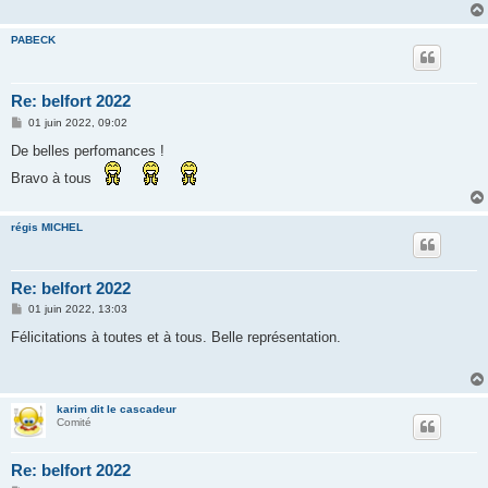
PABECK
Re: belfort 2022
M
01 juin 2022, 09:02
e
s
De belles perfomances !
s
a
Bravo à tous
g
e
régis MICHEL
Re: belfort 2022
M
01 juin 2022, 13:03
e
s
Félicitations à toutes et à tous. Belle représentation.
s
a
g
e
karim dit le cascadeur
Comité
Re: belfort 2022