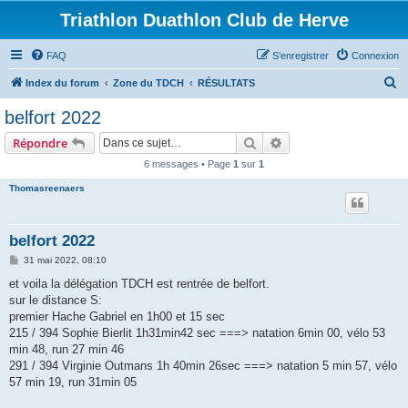
Triathlon Duathlon Club de Herve
FAQ
S’enregistrer
Connexion
R
Index du forum
Zone du TDCH
RÉSULTATS
e
belfort 2022
c
Rechercher
Recherche avancée
Répondre
h
6 messages • Page
1
sur
1
e
Thomasreenaers
r
c
h
belfort 2022
e
M
31 mai 2022, 08:10
e
r
s
et voila la délégation TDCH est rentrée de belfort.
s
sur le distance S:
a
g
premier Hache Gabriel en 1h00 et 15 sec
e
215 / 394 Sophie Bierlit 1h31min42 sec ===> natation 6min 00, vélo 53
min 48, run 27 min 46
291 / 394 Virginie Outmans 1h 40min 26sec ===> natation 5 min 57, vélo
57 min 19, run 31min 05