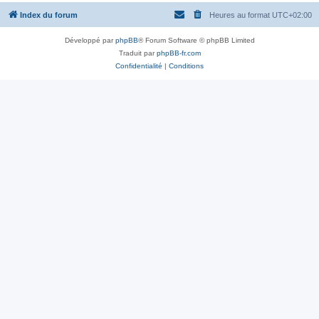
Index du forum
Heures au format
UTC+02:00
Développé par
phpBB
® Forum Software © phpBB Limited
Traduit par
phpBB-fr.com
Confidentialité
|
Conditions