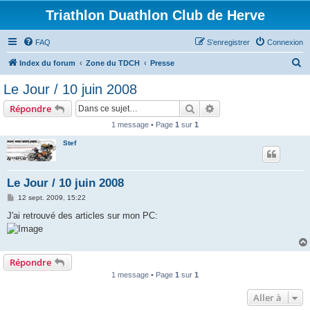
Triathlon Duathlon Club de Herve
FAQ
S’enregistrer
Connexion
R
Index du forum
Zone du TDCH
Presse
e
Le Jour / 10 juin 2008
c
Rechercher
Recherche avancée
Répondre
h
1 message • Page
1
sur
1
e
Stef
r
c
h
Le Jour / 10 juin 2008
e
M
12 sept. 2009, 15:22
e
r
s
J'ai retrouvé des articles sur mon PC:
s
a
g
e
Répondre
1 message • Page
1
sur
1
Aller à