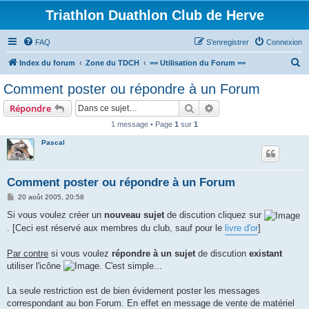
Triathlon Duathlon Club de Herve
FAQ
S’enregistrer
Connexion
R
Index du forum
Zone du TDCH
== Utilisation du Forum ==
e
Comment poster ou répondre à un Forum
c
Rechercher
Recherche avancée
Répondre
h
1 message • Page
1
sur
1
e
Pascal
r
c
h
Comment poster ou répondre à un Forum
e
M
20 août 2005, 20:58
e
r
s
Si vous voulez créer un
nouveau sujet
de discution cliquez sur
s
. [Ceci est réservé aux membres du club, sauf pour le
livre d'or
]
a
g
e
Par contre
si vous voulez
répondre à un sujet
de discution
existant
utiliser l'icône
. C'est simple...
La seule restriction est de bien évidement poster les messages
correspondant au bon Forum. En effet en message de vente de matériel