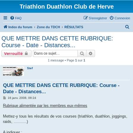
Triathlon Duathlon Club de Herve
FAQ
S’enregistrer
Connexion
R
Index du forum
Zone du TDCH
RÉSULTATS
e
QUE METTRE DANS CETTE RUBRIQUE:
c
Course - Date - Distances...
h
Rechercher
Recherche avancée
Verrouillé
e
1 message • Page
1
sur
1
r
Stef
c
h
e
QUE METTRE DANS CETTE RUBRIQUE: Course -
Date - Distances...
r
M
16 janv. 2008, 08:24
e
s
Rubrique alimentée par les membres eux-mêmes
s
a
g
Mettez-y tous les résultats de vos courses (triathlon, duathlon, joggings,
e
raids, ...........)
A indiquer :