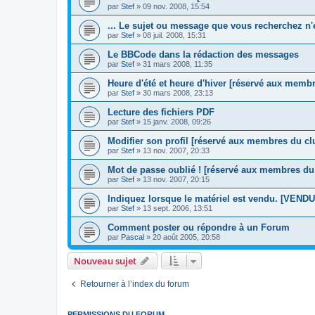
par
Stef
»
09 nov. 2008, 15:54
... Le sujet ou message que vous recherchez n'e
par
Stef
»
08 juil. 2008, 15:31
Le BBCode dans la rédaction des messages
par
Stef
»
31 mars 2008, 11:35
Heure d'été et heure d'hiver [réservé aux memb
par
Stef
»
30 mars 2008, 23:13
Lecture des fichiers PDF
par
Stef
»
15 janv. 2008, 09:26
Modifier son profil [réservé aux membres du cl
par
Stef
»
13 nov. 2007, 20:33
Mot de passe oublié ! [réservé aux membres du
par
Stef
»
13 nov. 2007, 20:15
Indiquez lorsque le matériel est vendu. [VENDU
par
Stef
»
13 sept. 2006, 13:51
Comment poster ou répondre à un Forum
par
Pascal
»
20 août 2005, 20:58
Nouveau sujet
Retourner à l’index du forum
PERMISSIONS DU FORUM