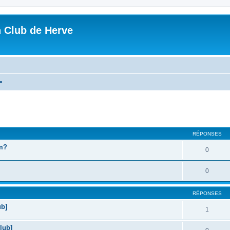
n Club de Herve
=
cher
cherche avancée
RÉPONSES
um?
0
0
RÉPONSES
ub]
1
lub]