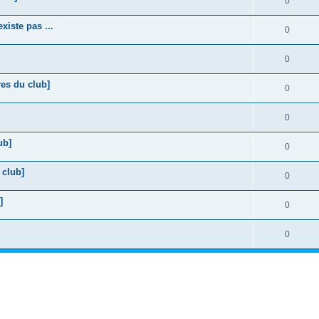
0
xiste pas ...
0
0
res du club]
0
0
ub]
0
 club]
0
]
0
0