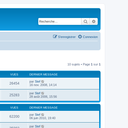
Rechercher
Recherche avancé
S’enregistrer
Connexion
10 sujets • Page
1
sur
1
VUES
DERNIER MESSAGE
par
Stef
26454
16 nov. 2008, 14:14
par
Stef
25283
28 août 2006, 15:56
VUES
DERNIER MESSAGE
par
Stef
62200
06 juin 2010, 19:40
par
Stef