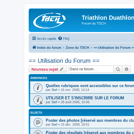
Triathlon Duathlo
Forum du TDCH
Accès rapide
FAQ
Index du forum
Zone du TDCH
== Utilisation du Forum =
== Utilisation du Forum ==
Recher
Re
Nouveau sujet
ANNONCES
Quelles rubriques sont accessibles sur ce for
par
Stef
»
16 nov. 2008, 14:14
UTILISER ET S'INSCRIRE SUR LE FORUM
par
Stef
»
28 août 2006, 15:56
SUJETS
Poster des photos [réservé aux membres du cl
par
Stef
»
15 déc. 2008, 18:51
Poster des résultats [réservé aux membres du c