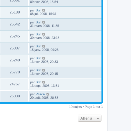
25082
09 nov. 2008, 15:54
par
Stef
25188
08 juil. 2008, 15:31
par
Stef
25542
31 mars 2008, 11:35
par
Stef
25245
30 mars 2008, 23:13
par
Stef
25007
15 janv. 2008, 09:26
par
Stef
25240
13 nov. 2007, 20:33
par
Stef
25770
13 nov. 2007, 20:15
par
Stef
24767
13 sept. 2006, 13:51
par
Pascal
26038
20 août 2005, 20:58
10 sujets • Page
1
sur
1
Aller à