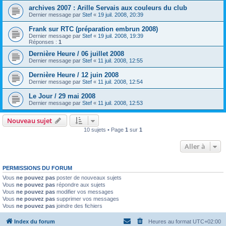
archives 2007 : Arille Servais aux couleurs du club
Dernier message par
Stef
«
19 juil. 2008, 20:39
Frank sur RTC (préparation embrun 2008)
Dernier message par
Stef
«
19 juil. 2008, 19:39
Réponses :
1
Dernière Heure / 06 juillet 2008
Dernier message par
Stef
«
11 juil. 2008, 12:55
Dernière Heure / 12 juin 2008
Dernier message par
Stef
«
11 juil. 2008, 12:54
Le Jour / 29 mai 2008
Dernier message par
Stef
«
11 juil. 2008, 12:53
Nouveau sujet
10 sujets • Page
1
sur
1
Aller à
PERMISSIONS DU FORUM
Vous
ne pouvez pas
poster de nouveaux sujets
Vous
ne pouvez pas
répondre aux sujets
Vous
ne pouvez pas
modifier vos messages
Vous
ne pouvez pas
supprimer vos messages
Vous
ne pouvez pas
joindre des fichiers
Index du forum
Heures au format
UTC+02:00