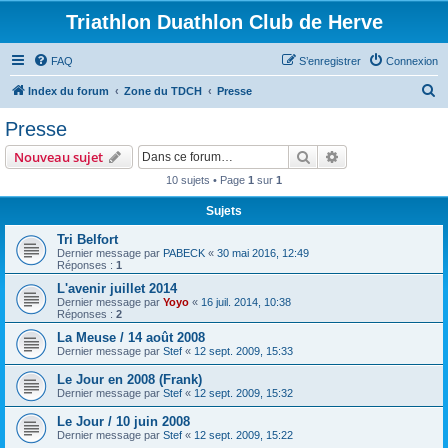
Triathlon Duathlon Club de Herve
FAQ
S’enregistrer
Connexion
R
Index du forum
Zone du TDCH
Presse
e
Presse
c
Rechercher
Recherche avanc
Nouveau sujet
h
10 sujets • Page
1
sur
1
e
Sujets
r
c
Tri Belfort
Dernier message par
PABECK
«
30 mai 2016, 12:49
h
Réponses :
1
e
L'avenir juillet 2014
Dernier message par
Yoyo
«
16 juil. 2014, 10:38
r
Réponses :
2
La Meuse / 14 août 2008
Dernier message par
Stef
«
12 sept. 2009, 15:33
Le Jour en 2008 (Frank)
Dernier message par
Stef
«
12 sept. 2009, 15:32
Le Jour / 10 juin 2008
Dernier message par
Stef
«
12 sept. 2009, 15:22