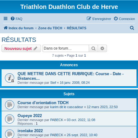
Triathlon Duathlon Club de Herve
FAQ
S’enregistrer
Connexion
R
Index du forum
Zone du TDCH
RÉSULTATS
e
RÉSULTATS
c
Rechercher
Recherche avanc
Nouveau sujet
h
7 sujets • Page
1
sur
1
e
Annonces
r
c
QUE METTRE DANS CETTE RUBRIQUE: Course - Date -
Distances...
h
Dernier message par
Stef
«
16 janv. 2008, 08:24
e
Sujets
r
Course d'orientation TDCH
Dernier message par
karim dit le cascadeur
«
12 mars 2023, 22:50
Oupeye 2022
Dernier message par
PABECK
«
03 oct. 2022, 11:08
Réponses :
1
ironlake 2022
Dernier message par
PABECK
«
26 sept. 2022, 10:40