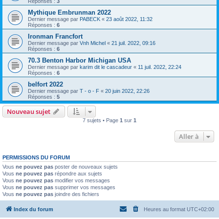
Réponses :
3
Mythique Embrunman 2022
Dernier message par
PABECK
«
23 août 2022, 11:32
Réponses :
6
Ironman Francfort
Dernier message par
Vnh Michel
«
21 juil. 2022, 09:16
Réponses :
6
70.3 Benton Harbor Michigan USA
Dernier message par
karim dit le cascadeur
«
11 juil. 2022, 22:24
Réponses :
6
belfort 2022
Dernier message par
T - o - F
«
20 juin 2022, 22:26
Réponses :
5
Nouveau sujet
7 sujets • Page
1
sur
1
Aller à
PERMISSIONS DU FORUM
Vous
ne pouvez pas
poster de nouveaux sujets
Vous
ne pouvez pas
répondre aux sujets
Vous
ne pouvez pas
modifier vos messages
Vous
ne pouvez pas
supprimer vos messages
Vous
ne pouvez pas
joindre des fichiers
Index du forum
Heures au format
UTC+02:00