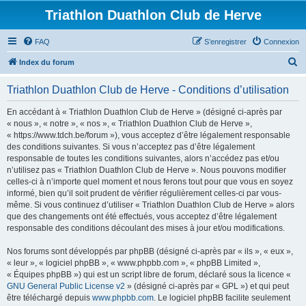
Triathlon Duathlon Club de Herve
FAQ
S’enregistrer
Connexion
R
Index du forum
e
Triathlon Duathlon Club de Herve - Conditions d’utilisation
c
h
En accédant à « Triathlon Duathlon Club de Herve » (désigné ci-après par
« nous », « notre », « nos », « Triathlon Duathlon Club de Herve »,
e
« https://www.tdch.be/forum »), vous acceptez d’être légalement responsable
r
des conditions suivantes. Si vous n’acceptez pas d’être légalement
responsable de toutes les conditions suivantes, alors n’accédez pas et/ou
c
n’utilisez pas « Triathlon Duathlon Club de Herve ». Nous pouvons modifier
h
celles-ci à n’importe quel moment et nous ferons tout pour que vous en soyez
informé, bien qu’il soit prudent de vérifier régulièrement celles-ci par vous-
e
même. Si vous continuez d’utiliser « Triathlon Duathlon Club de Herve » alors
r
que des changements ont été effectués, vous acceptez d’être légalement
responsable des conditions découlant des mises à jour et/ou modifications.
Nos forums sont développés par phpBB (désigné ci-après par « ils », « eux »,
« leur », « logiciel phpBB », « www.phpbb.com », « phpBB Limited »,
« Équipes phpBB ») qui est un script libre de forum, déclaré sous la licence «
GNU General Public License v2
» (désigné ci-après par « GPL ») et qui peut
être téléchargé depuis
www.phpbb.com
. Le logiciel phpBB facilite seulement