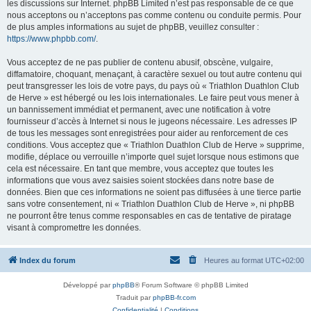
les discussions sur Internet. phpBB Limited n’est pas responsable de ce que
nous acceptons ou n’acceptons pas comme contenu ou conduite permis. Pour
de plus amples informations au sujet de phpBB, veuillez consulter :
https://www.phpbb.com/
.
Vous acceptez de ne pas publier de contenu abusif, obscène, vulgaire,
diffamatoire, choquant, menaçant, à caractère sexuel ou tout autre contenu qui
peut transgresser les lois de votre pays, du pays où « Triathlon Duathlon Club
de Herve » est hébergé ou les lois internationales. Le faire peut vous mener à
un bannissement immédiat et permanent, avec une notification à votre
fournisseur d’accès à Internet si nous le jugeons nécessaire. Les adresses IP
de tous les messages sont enregistrées pour aider au renforcement de ces
conditions. Vous acceptez que « Triathlon Duathlon Club de Herve » supprime,
modifie, déplace ou verrouille n’importe quel sujet lorsque nous estimons que
cela est nécessaire. En tant que membre, vous acceptez que toutes les
informations que vous avez saisies soient stockées dans notre base de
données. Bien que ces informations ne soient pas diffusées à une tierce partie
sans votre consentement, ni « Triathlon Duathlon Club de Herve », ni phpBB
ne pourront être tenus comme responsables en cas de tentative de piratage
visant à compromettre les données.
Index du forum
Heures au format
UTC+02:00
Développé par
phpBB
® Forum Software © phpBB Limited
Traduit par
phpBB-fr.com
Confidentialité
|
Conditions