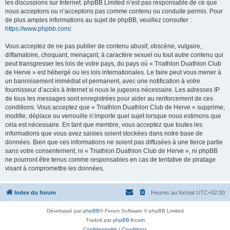
les discussions sur Internet. phpBB Limited n’est pas responsable de ce que
nous acceptons ou n’acceptons pas comme contenu ou conduite permis. Pour
de plus amples informations au sujet de phpBB, veuillez consulter :
https://www.phpbb.com/
.
Vous acceptez de ne pas publier de contenu abusif, obscène, vulgaire,
diffamatoire, choquant, menaçant, à caractère sexuel ou tout autre contenu qui
peut transgresser les lois de votre pays, du pays où « Triathlon Duathlon Club
de Herve » est hébergé ou les lois internationales. Le faire peut vous mener à
un bannissement immédiat et permanent, avec une notification à votre
fournisseur d’accès à Internet si nous le jugeons nécessaire. Les adresses IP
de tous les messages sont enregistrées pour aider au renforcement de ces
conditions. Vous acceptez que « Triathlon Duathlon Club de Herve » supprime,
modifie, déplace ou verrouille n’importe quel sujet lorsque nous estimons que
cela est nécessaire. En tant que membre, vous acceptez que toutes les
informations que vous avez saisies soient stockées dans notre base de
données. Bien que ces informations ne soient pas diffusées à une tierce partie
sans votre consentement, ni « Triathlon Duathlon Club de Herve », ni phpBB
ne pourront être tenus comme responsables en cas de tentative de piratage
visant à compromettre les données.
Index du forum
Heures au format
UTC+02:00
Développé par
phpBB
® Forum Software © phpBB Limited
Traduit par
phpBB-fr.com
Confidentialité
|
Conditions