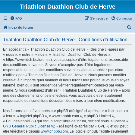
Triathlon Duathlon Club de Herve
FAQ
S’enregistrer
Connexion
R
Index du forum
e
Triathlon Duathlon Club de Herve - Conditions d’utilisation
c
h
En accédant à « Triathlon Duathlon Club de Herve » (désigné ci-après par
« nous », « notre », « nos », « Triathlon Duathlon Club de Herve »,
e
« https://www.tdch.be/forum »), vous acceptez d’être légalement responsable
r
des conditions suivantes. Si vous n’acceptez pas d’être légalement
responsable de toutes les conditions suivantes, alors n’accédez pas et/ou
c
n’utilisez pas « Triathlon Duathlon Club de Herve ». Nous pouvons modifier
h
celles-ci à n’importe quel moment et nous ferons tout pour que vous en soyez
informé, bien qu’il soit prudent de vérifier régulièrement celles-ci par vous-
e
même. Si vous continuez d’utiliser « Triathlon Duathlon Club de Herve » alors
r
que des changements ont été effectués, vous acceptez d’être légalement
responsable des conditions découlant des mises à jour et/ou modifications.
Nos forums sont développés par phpBB (désigné ci-après par « ils », « eux »,
« leur », « logiciel phpBB », « www.phpbb.com », « phpBB Limited »,
« Équipes phpBB ») qui est un script libre de forum, déclaré sous la licence «
GNU General Public License v2
» (désigné ci-après par « GPL ») et qui peut
être téléchargé depuis
www.phpbb.com
. Le logiciel phpBB facilite seulement