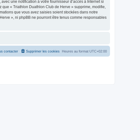
vec une notification à votre fournisseur d’accès à Internet si
z que « Triathlon Duathlon Club de Herve » supprime, modifie,
rmations que vous avez saisies soient stockées dans notre
de Herve », ni phpBB ne pourront être tenus comme responsables
s contacter
Supprimer les cookies
Heures au format
UTC+02:00