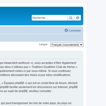
Rechercher
Recherche avancé
Connexion
Langue :
ttps://www.tdch.be/forum »), vous acceptez d’être légalement
as et/ou n’utilisez pas « Triathlon Duathlon Club de Herve ».
égulièrement celles-ci par vous-même. Si vous continuez
ditions découlant des mises à jour et/ou modifications.
 « Équipes phpBB ») qui est un script libre de forum, déclaré
l phpBB facilite seulement les discussions sur Internet. phpBB
 au sujet de phpBB, veuillez consulter :
qui peut transgresser les lois de votre pays, du pays où