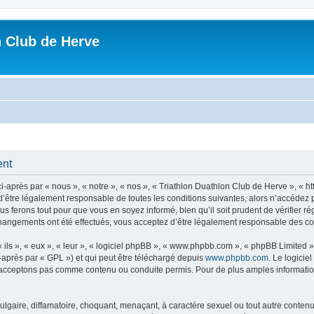
n Club de Herve
ent
-après par « nous », « notre », « nos », « Triathlon Duathlon Club de Herve », « h
’être légalement responsable de toutes les conditions suivantes, alors n’accédez p
s ferons tout pour que vous en soyez informé, bien qu’il soit prudent de vérifier r
changements ont été effectués, vous acceptez d’être légalement responsable des con
ls », « eux », « leur », « logiciel phpBB », « www.phpbb.com », « phpBB Limited »,
-après par « GPL ») et qui peut être téléchargé depuis
www.phpbb.com
. Le logicie
acceptons pas comme contenu ou conduite permis. Pour de plus amples informations
lgaire, diffamatoire, choquant, menaçant, à caractère sexuel ou tout autre contenu 