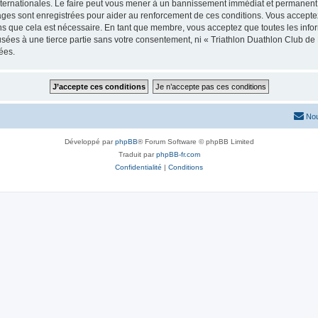
ternationales. Le faire peut vous mener à un bannissement immédiat et permanent, a
ges sont enregistrées pour aider au renforcement de ces conditions. Vous accepte
ns que cela est nécessaire. En tant que membre, vous acceptez que toutes les info
usées à une tierce partie sans votre consentement, ni « Triathlon Duathlon Club 
ées.
Nou
Développé par
phpBB
® Forum Software © phpBB Limited
Traduit par
phpBB-fr.com
Confidentialité
|
Conditions