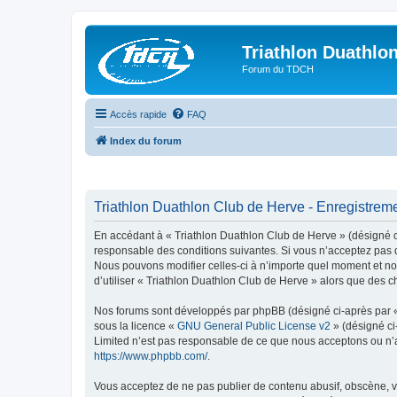
Triathlon Duathlo
Forum du TDCH
Accès rapide
FAQ
Index du forum
Triathlon Duathlon Club de Herve - Enregistrem
En accédant à « Triathlon Duathlon Club de Herve » (désigné ci
responsable des conditions suivantes. Si vous n’acceptez pas d
Nous pouvons modifier celles-ci à n’importe quel moment et nou
d’utiliser « Triathlon Duathlon Club de Herve » alors que des 
Nos forums sont développés par phpBB (désigné ci-après par « i
sous la licence «
GNU General Public License v2
» (désigné ci
Limited n’est pas responsable de ce que nous acceptons ou n’
https://www.phpbb.com/
.
Vous acceptez de ne pas publier de contenu abusif, obscène, vu