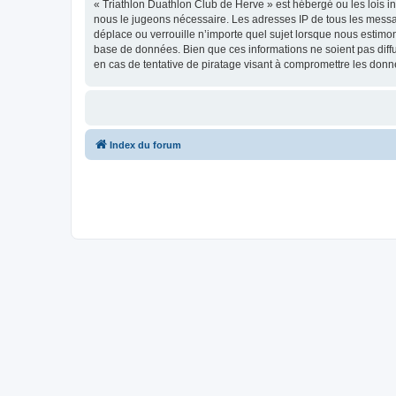
« Triathlon Duathlon Club de Herve » est hébergé ou les lois in
nous le jugeons nécessaire. Les adresses IP de tous les messa
déplace ou verrouille n’importe quel sujet lorsque nous estimo
base de données. Bien que ces informations ne soient pas diff
en cas de tentative de piratage visant à compromettre les donn
Index du forum