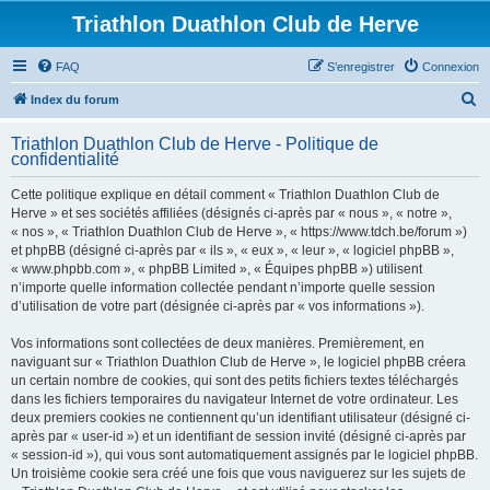
Triathlon Duathlon Club de Herve
FAQ
S’enregistrer
Connexion
R
Index du forum
e
Triathlon Duathlon Club de Herve - Politique de
c
confidentialité
h
Cette politique explique en détail comment « Triathlon Duathlon Club de
e
Herve » et ses sociétés affiliées (désignés ci-après par « nous », « notre »,
r
« nos », « Triathlon Duathlon Club de Herve », « https://www.tdch.be/forum »)
et phpBB (désigné ci-après par « ils », « eux », « leur », « logiciel phpBB »,
c
« www.phpbb.com », « phpBB Limited », « Équipes phpBB ») utilisent
h
n’importe quelle information collectée pendant n’importe quelle session
d’utilisation de votre part (désignée ci-après par « vos informations »).
e
r
Vos informations sont collectées de deux manières. Premièrement, en
naviguant sur « Triathlon Duathlon Club de Herve », le logiciel phpBB créera
un certain nombre de cookies, qui sont des petits fichiers textes téléchargés
dans les fichiers temporaires du navigateur Internet de votre ordinateur. Les
deux premiers cookies ne contiennent qu’un identifiant utilisateur (désigné ci-
après par « user-id ») et un identifiant de session invité (désigné ci-après par
« session-id »), qui vous sont automatiquement assignés par le logiciel phpBB.
Un troisième cookie sera créé une fois que vous naviguerez sur les sujets de