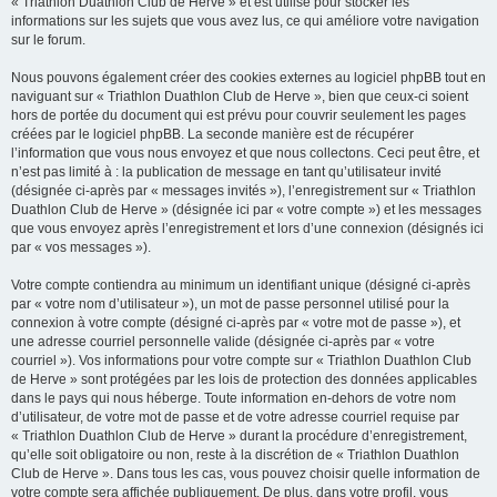
« Triathlon Duathlon Club de Herve » et est utilisé pour stocker les
informations sur les sujets que vous avez lus, ce qui améliore votre navigation
sur le forum.
Nous pouvons également créer des cookies externes au logiciel phpBB tout en
naviguant sur « Triathlon Duathlon Club de Herve », bien que ceux-ci soient
hors de portée du document qui est prévu pour couvrir seulement les pages
créées par le logiciel phpBB. La seconde manière est de récupérer
l’information que vous nous envoyez et que nous collectons. Ceci peut être, et
n’est pas limité à : la publication de message en tant qu’utilisateur invité
(désignée ci-après par « messages invités »), l’enregistrement sur « Triathlon
Duathlon Club de Herve » (désignée ici par « votre compte ») et les messages
que vous envoyez après l’enregistrement et lors d’une connexion (désignés ici
par « vos messages »).
Votre compte contiendra au minimum un identifiant unique (désigné ci-après
par « votre nom d’utilisateur »), un mot de passe personnel utilisé pour la
connexion à votre compte (désigné ci-après par « votre mot de passe »), et
une adresse courriel personnelle valide (désignée ci-après par « votre
courriel »). Vos informations pour votre compte sur « Triathlon Duathlon Club
de Herve » sont protégées par les lois de protection des données applicables
dans le pays qui nous héberge. Toute information en-dehors de votre nom
d’utilisateur, de votre mot de passe et de votre adresse courriel requise par
« Triathlon Duathlon Club de Herve » durant la procédure d’enregistrement,
qu’elle soit obligatoire ou non, reste à la discrétion de « Triathlon Duathlon
Club de Herve ». Dans tous les cas, vous pouvez choisir quelle information de
votre compte sera affichée publiquement. De plus, dans votre profil, vous