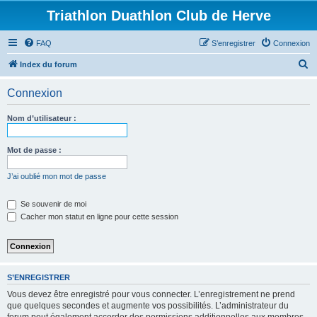
Triathlon Duathlon Club de Herve
FAQ
S’enregistrer
Connexion
R
Index du forum
e
Connexion
c
h
Nom d’utilisateur :
e
r
Mot de passe :
c
J’ai oublié mon mot de passe
h
e
Se souvenir de moi
Cacher mon statut en ligne pour cette session
r
S’ENREGISTRER
Vous devez être enregistré pour vous connecter. L’enregistrement ne prend
que quelques secondes et augmente vos possibilités. L’administrateur du
forum peut également accorder des permissions additionnelles aux membres