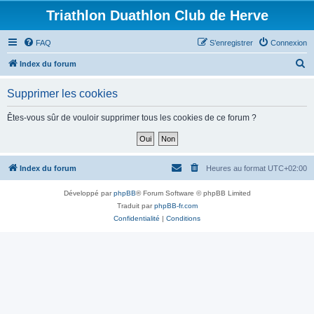
Triathlon Duathlon Club de Herve
FAQ
S’enregistrer
Connexion
R
Index du forum
e
Supprimer les cookies
c
h
Êtes-vous sûr de vouloir supprimer tous les cookies de ce forum ?
e
r
c
Index du forum
Heures au format
UTC+02:00
h
Développé par
phpBB
® Forum Software © phpBB Limited
e
Traduit par
phpBB-fr.com
r
Confidentialité
|
Conditions