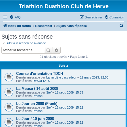
Triathlon Duathlon Club de Herve
FAQ
S’enregistrer
Connexion
R
Index du forum
Rechercher
Sujets sans réponse
e
Sujets sans réponse
c
Aller à la recherche avancée
h
Rechercher
Recherche avancée
e
21 résultats trouvés • Page
1
sur
1
r
Sujets
c
Course d'orientation TDCH
h
Dernier message par
karim dit le cascadeur
«
12 mars 2023, 22:50
e
Posté dans
RÉSULTATS
r
La Meuse / 14 août 2008
Dernier message par
Stef
«
12 sept. 2009, 15:33
Posté dans
Presse
Le Jour en 2008 (Frank)
Dernier message par
Stef
«
12 sept. 2009, 15:32
Posté dans
Presse
Le Jour / 10 juin 2008
Dernier message par
Stef
«
12 sept. 2009, 15:22
Posté dans
Presse