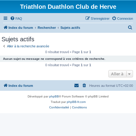
Triathlon Duathlon Club de Herve
FAQ
S’enregistrer
Connexion
R
Index du forum
Rechercher
Sujets actifs
e
Sujets actifs
c
Aller à la recherche avancée
h
0 résultat trouvé • Page
1
sur
1
e
Aucun sujet ou message ne correspond à vos critères de recherche.
r
0 résultat trouvé • Page
1
sur
1
c
Aller à
h
Index du forum
Heures au format
UTC+02:00
e
r
Développé par
phpBB
® Forum Software © phpBB Limited
Traduit par
phpBB-fr.com
Confidentialité
|
Conditions