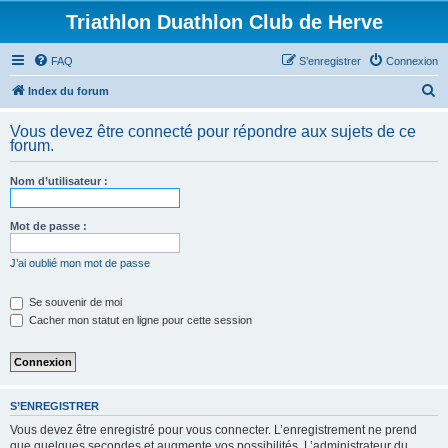
Triathlon Duathlon Club de Herve
FAQ
S’enregistrer
Connexion
R
Index du forum
e
Vous devez être connecté pour répondre aux sujets de ce
c
forum.
h
Nom d’utilisateur :
e
r
Mot de passe :
c
h
J’ai oublié mon mot de passe
e
Se souvenir de moi
r
Cacher mon statut en ligne pour cette session
S’ENREGISTRER
Vous devez être enregistré pour vous connecter. L’enregistrement ne prend
que quelques secondes et augmente vos possibilités. L’administrateur du