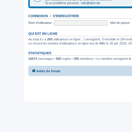
Si un problème persiste :
info@tdch.be
CONNEXION
•
S’ENREGISTRER
Nom d’utilisateur :
Mot de passe :
QUI EST EN LIGNE
Au total il y a
265
utilisateurs en ligne : 1 enregistré, 0 invisible et 264 in
Le record du nombre d’utilisateurs en ligne est de
443
, le 30 juil. 2026, 1
STATISTIQUES
10074
messages •
650
sujets •
355
membres • Le membre enregistré le 
Index du forum