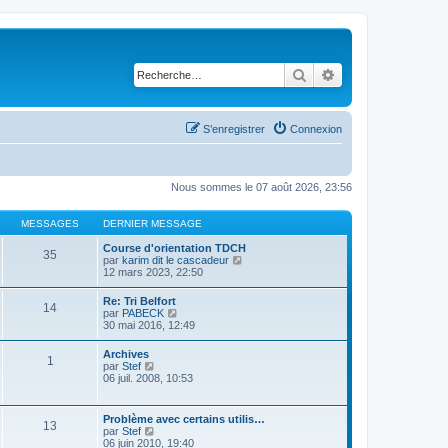
Rechercher
Recherche avancé
S’enregistrer
Connexion
Nous sommes le 07 août 2026, 23:56
MESSAGES
DERNIER MESSAGE
Course d'orientation TDCH
35
V
par
karim dit le cascadeur
o
12 mars 2023, 22:50
i
r
Re: Tri Belfort
14
l
V
par
PABECK
e
o
30 mai 2016, 12:49
d
i
e
r
Archives
r
1
l
V
par
Stef
n
e
o
06 juil. 2008, 10:53
i
d
i
e
e
r
r
r
l
m
Problème avec certains utilis…
n
13
e
e
V
par
Stef
i
d
s
o
06 juin 2010, 19:40
e