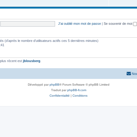
J’ai oublié mon mot de passe
|
Se souvenir de moi
vités (d’après le nombre d’utilisateurs actifs ces 5 dernières minutes)
8:41
plus récent est
jblousberg
.
Nou
Développé par
phpBB
® Forum Software © phpBB Limited
Traduit par
phpBB-fr.com
Confidentialité
|
Conditions