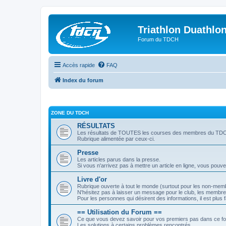
Triathlon Duathlo
Forum du TDCH
Accès rapide
FAQ
Index du forum
ZONE DU TDCH
RÉSULTATS
Les résultats de TOUTES les courses des membres du TD
Rubrique alimentée par ceux-ci.
Presse
Les articles parus dans la presse.
Si vous n'arrivez pas à mettre un article en ligne, vous pouv
Livre d'or
Rubrique ouverte à tout le monde (surtout pour les non-mem
N'hésitez pas à laisser un message pour le club, les membres
Pour les personnes qui désirent des informations, il est plu
== Utilisation du Forum ==
Ce que vous devez savoir pour vos premiers pas dans ce f
Les solutions à certains problèmes rencontrés.