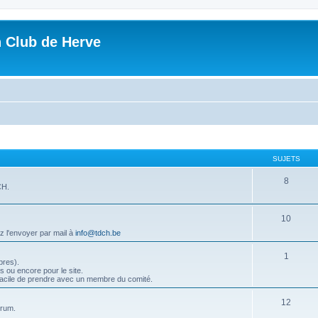
n Club de Herve
SUJETS
8
CH.
10
ez l'envoyer par mail à
info@tdch.be
1
bres).
 ou encore pour le site.
s facile de prendre avec un membre du comité.
12
orum.