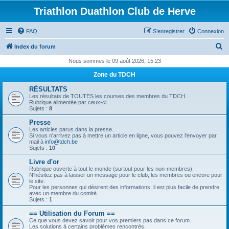
Triathlon Duathlon Club de Herve
FAQ
S’enregistrer
Connexion
R
Index du forum
e
Nous sommes le 09 août 2026, 15:23
c
Zone du TDCH
h
RÉSULTATS
e
Les résultats de TOUTES les courses des membres du TDCH.
Rubrique alimentée par ceux-ci.
r
Sujets :
8
c
Presse
Les articles parus dans la presse.
h
Si vous n'arrivez pas à mettre un article en ligne, vous pouvez l'envoyer par
mail à
info@tdch.be
e
Sujets :
10
r
Livre d'or
Rubrique ouverte à tout le monde (surtout pour les non-membres).
N'hésitez pas à laisser un message pour le club, les membres ou encore pour
le site.
Pour les personnes qui désirent des informations, il est plus facile de prendre
avec un membre du comité.
Sujets :
1
== Utilisation du Forum ==
Ce que vous devez savoir pour vos premiers pas dans ce forum.
Les solutions à certains problèmes rencontrés.