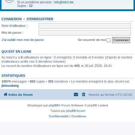
Si un problème persiste :
info@tdch.be
Sujets :
12
CONNEXION
•
S’ENREGISTRER
Nom d’utilisateur :
Mot de passe :
J’ai oublié mon mot de passe
Se souvenir de moi
QUI EST EN LIGNE
Au total il y a
6
utilisateurs en ligne : 0 enregistré, 0 invisible et 6 invités (d’après le nombre
d’utilisateurs actifs ces 5 dernières minutes)
Le record du nombre d’utilisateurs en ligne est de
443
, le 30 juil. 2026, 18:41
STATISTIQUES
10074
messages •
650
sujets •
355
membres • Le membre enregistré le plus récent est
jblousberg
.
Index du forum
Heures au format
UTC+02:00
Développé par
phpBB
® Forum Software © phpBB Limited
Traduit par
phpBB-fr.com
Confidentialité
|
Conditions