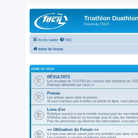
Triathlon Duathlo
Forum du TDCH
Accès rapide
FAQ
Index du forum
ZONE DU TDCH
RÉSULTATS
Les résultats de TOUTES les courses des membres du TD
Rubrique alimentée par ceux-ci.
Presse
Les articles parus dans la presse.
Si vous n'arrivez pas à mettre un article en ligne, vous pouv
Livre d'or
Rubrique ouverte à tout le monde (surtout pour les non-mem
N'hésitez pas à laisser un message pour le club, les membres
Pour les personnes qui désirent des informations, il est plu
== Utilisation du Forum ==
Ce que vous devez savoir pour vos premiers pas dans ce f
Les solutions à certains problèmes rencontrés.