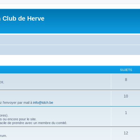
n Club de Herve
SUJETS
8
CH.
10
ez l'envoyer par mail à
info@tdch.be
1
bres).
 ou encore pour le site.
s facile de prendre avec un membre du comité.
12
orum.