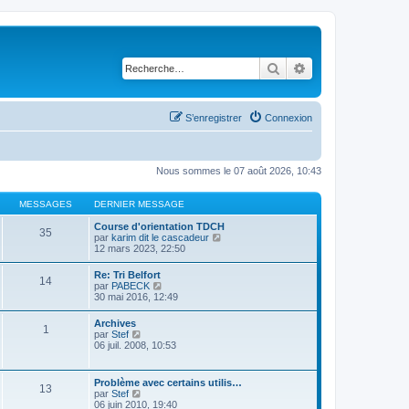
Rechercher
Recherche avancé
S’enregistrer
Connexion
Nous sommes le 07 août 2026, 10:43
MESSAGES
DERNIER MESSAGE
Course d'orientation TDCH
35
V
par
karim dit le cascadeur
o
12 mars 2023, 22:50
i
r
Re: Tri Belfort
14
l
V
par
PABECK
e
o
30 mai 2016, 12:49
d
i
e
r
Archives
r
1
l
V
par
Stef
n
e
o
06 juil. 2008, 10:53
i
d
i
e
e
r
r
r
l
m
Problème avec certains utilis…
n
13
e
e
V
par
Stef
i
d
s
o
06 juin 2010, 19:40
e