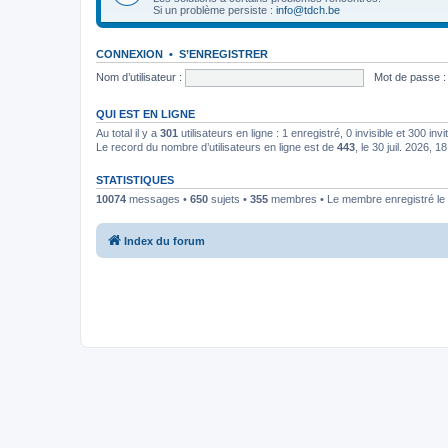
Si un problème persiste :
info@tdch.be
CONNEXION
•
S’ENREGISTRER
Nom d’utilisateur :
Mot de passe :
QUI EST EN LIGNE
Au total il y a
301
utilisateurs en ligne : 1 enregistré, 0 invisible et 300 in
Le record du nombre d’utilisateurs en ligne est de
443
, le 30 juil. 2026, 1
STATISTIQUES
10074
messages •
650
sujets •
355
membres • Le membre enregistré le 
Index du forum