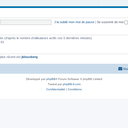
J’ai oublié mon mot de passe
|
Se souvenir de moi
vités (d’après le nombre d’utilisateurs actifs ces 5 dernières minutes)
8:41
plus récent est
jblousberg
.
Nou
Développé par
phpBB
® Forum Software © phpBB Limited
Traduit par
phpBB-fr.com
Confidentialité
|
Conditions