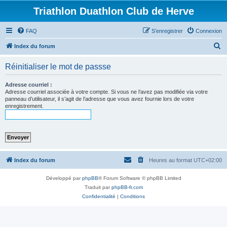
Triathlon Duathlon Club de Herve
FAQ
S’enregistrer
Connexion
R
Index du forum
e
Réinitialiser le mot de passse
c
h
Adresse courriel :
Adresse courriel associée à votre compte. Si vous ne l’avez pas modifiée via votre
e
panneau d’utilisateur, il s’agit de l’adresse que vous avez fournie lors de votre
enregistrement.
r
c
h
e
r
Index du forum
Heures au format
UTC+02:00
Développé par
phpBB
® Forum Software © phpBB Limited
Traduit par
phpBB-fr.com
Confidentialité
|
Conditions