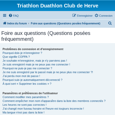
Triathlon Duathlon Club de Herve
FAQ
S’enregistrer
Connexion
R
Index du forum
Foire aux questions (Questions posées fréquemment)
e
Foire aux questions (Questions posées
c
fréquemment)
h
e
Problèmes de connexion et d’enregistrement
Pourquoi dois-je m’enregistrer ?
r
Que signifie COPPA ?
c
Je souhaite m’enregistrer, mais je n’y parviens pas !
Je suis enregistré mais je ne peux pas me connecter !
h
Pourquoi ne puis-je pas me connecter ?
Je me suis enregistré par le passé mais je ne peux plus me connecter ?!
e
J’ai perdu mon mot de passe !
r
Pourquoi suis-je automatiquement déconnecté ?
À quoi sert « Supprimer les cookies » ?
Paramètres et préférences de l’utilisateur
Comment modifier mes paramètres ?
Comment empêcher mon nom d’apparaître dans la liste des membres connectés ?
Les heures ne sont pas correctes !
J’ai changé mon fuseau horaire et l’heure est toujours incorrecte !
Ma langue n’est pas dans la liste !