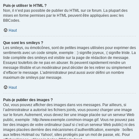
Puis-je utiliser le HTML ?
Non, il n’est pas possible de publier du HTML sur ce forum. La plupart des
mises en forme permises par le HTML peuvent être appliquées avec les
BBCodes.
Haut
Que sont les smileys ?
Les smileys, ou émoticônes, sont de petites images utilisées pour exprimer des
sentiments avec un code simple, exemple : :) signifie joyeux, :( signifie triste. La
liste complète des smileys est visible sur la page de rédaction de message.
Essayez toutefois de ne pas en abuser. Ils peuvent rapidement rendre un
message illisible et un modérateur peut décider de les retirer ou simplement
d’effacer le message. L’administrateur peut aussi avoir défini un nombre
maximum de smileys par message.
Haut
Puis-je publier des images ?
Oui, vous pouvez afficher des images dans vos messages. Par ailleurs, si
l’administrateur a autorisé les fichiers joints, vous pouvez charger une image
sur le forum. Autrement, vous devez lier une image placée sur un serveur Web
public, exemple : http://www.exemple.com/mon-image.gif. Vous ne pouvez pas
lier des images de votre ordinateur (sauf si c’est un serveur Web public) ni des
images placées derrière des mécanismes d’authentification, exemple : boîtes
aux lettres Hotmail ou Yahoo!, sites protégés par un mot de passe, etc. Pour