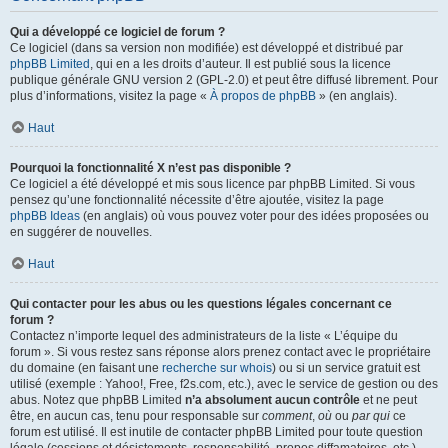
Qui a développé ce logiciel de forum ?
Ce logiciel (dans sa version non modifiée) est développé et distribué par
phpBB Limited
, qui en a les droits d’auteur. Il est publié sous la licence
publique générale GNU version 2 (GPL-2.0) et peut être diffusé librement. Pour
plus d’informations, visitez la page «
À propos de phpBB
» (en anglais).
Haut
Pourquoi la fonctionnalité X n’est pas disponible ?
Ce logiciel a été développé et mis sous licence par phpBB Limited. Si vous
pensez qu’une fonctionnalité nécessite d’être ajoutée, visitez la page
phpBB Ideas
(en anglais) où vous pouvez voter pour des idées proposées ou
en suggérer de nouvelles.
Haut
Qui contacter pour les abus ou les questions légales concernant ce
forum ?
Contactez n’importe lequel des administrateurs de la liste « L’équipe du
forum ». Si vous restez sans réponse alors prenez contact avec le propriétaire
du domaine (en faisant une
recherche sur whois
) ou si un service gratuit est
utilisé (exemple : Yahoo!, Free, f2s.com, etc.), avec le service de gestion ou des
abus. Notez que phpBB Limited
n’a absolument aucun contrôle
et ne peut
être, en aucun cas, tenu pour responsable sur
comment
,
où
ou
par qui
ce
forum est utilisé. Il est inutile de contacter phpBB Limited pour toute question