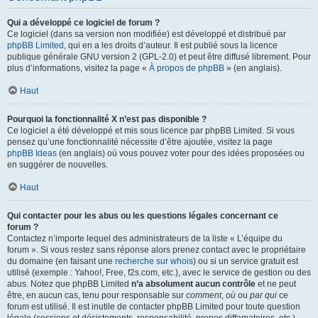
Qui a développé ce logiciel de forum ?
Ce logiciel (dans sa version non modifiée) est développé et distribué par
phpBB Limited
, qui en a les droits d’auteur. Il est publié sous la licence
publique générale GNU version 2 (GPL-2.0) et peut être diffusé librement. Pour
plus d’informations, visitez la page «
À propos de phpBB
» (en anglais).
Haut
Pourquoi la fonctionnalité X n’est pas disponible ?
Ce logiciel a été développé et mis sous licence par phpBB Limited. Si vous
pensez qu’une fonctionnalité nécessite d’être ajoutée, visitez la page
phpBB Ideas
(en anglais) où vous pouvez voter pour des idées proposées ou
en suggérer de nouvelles.
Haut
Qui contacter pour les abus ou les questions légales concernant ce
forum ?
Contactez n’importe lequel des administrateurs de la liste « L’équipe du
forum ». Si vous restez sans réponse alors prenez contact avec le propriétaire
du domaine (en faisant une
recherche sur whois
) ou si un service gratuit est
utilisé (exemple : Yahoo!, Free, f2s.com, etc.), avec le service de gestion ou des
abus. Notez que phpBB Limited
n’a absolument aucun contrôle
et ne peut
être, en aucun cas, tenu pour responsable sur
comment
,
où
ou
par qui
ce
forum est utilisé. Il est inutile de contacter phpBB Limited pour toute question