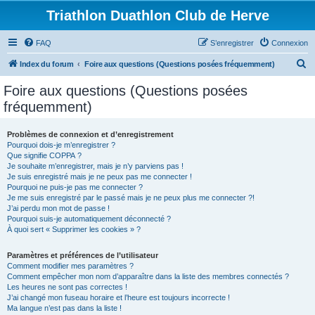
Triathlon Duathlon Club de Herve
FAQ
S’enregistrer
Connexion
R
Index du forum
Foire aux questions (Questions posées fréquemment)
e
Foire aux questions (Questions posées
c
fréquemment)
h
e
Problèmes de connexion et d’enregistrement
Pourquoi dois-je m’enregistrer ?
r
Que signifie COPPA ?
c
Je souhaite m’enregistrer, mais je n’y parviens pas !
Je suis enregistré mais je ne peux pas me connecter !
h
Pourquoi ne puis-je pas me connecter ?
Je me suis enregistré par le passé mais je ne peux plus me connecter ?!
e
J’ai perdu mon mot de passe !
r
Pourquoi suis-je automatiquement déconnecté ?
À quoi sert « Supprimer les cookies » ?
Paramètres et préférences de l’utilisateur
Comment modifier mes paramètres ?
Comment empêcher mon nom d’apparaître dans la liste des membres connectés ?
Les heures ne sont pas correctes !
J’ai changé mon fuseau horaire et l’heure est toujours incorrecte !
Ma langue n’est pas dans la liste !