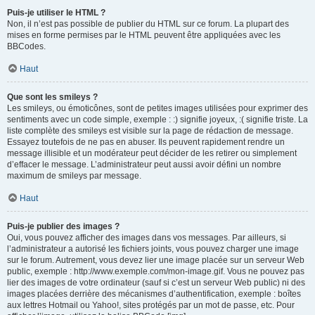
Puis-je utiliser le HTML ?
Non, il n’est pas possible de publier du HTML sur ce forum. La plupart des
mises en forme permises par le HTML peuvent être appliquées avec les
BBCodes.
Haut
Que sont les smileys ?
Les smileys, ou émoticônes, sont de petites images utilisées pour exprimer des
sentiments avec un code simple, exemple : :) signifie joyeux, :( signifie triste. La
liste complète des smileys est visible sur la page de rédaction de message.
Essayez toutefois de ne pas en abuser. Ils peuvent rapidement rendre un
message illisible et un modérateur peut décider de les retirer ou simplement
d’effacer le message. L’administrateur peut aussi avoir défini un nombre
maximum de smileys par message.
Haut
Puis-je publier des images ?
Oui, vous pouvez afficher des images dans vos messages. Par ailleurs, si
l’administrateur a autorisé les fichiers joints, vous pouvez charger une image
sur le forum. Autrement, vous devez lier une image placée sur un serveur Web
public, exemple : http://www.exemple.com/mon-image.gif. Vous ne pouvez pas
lier des images de votre ordinateur (sauf si c’est un serveur Web public) ni des
images placées derrière des mécanismes d’authentification, exemple : boîtes
aux lettres Hotmail ou Yahoo!, sites protégés par un mot de passe, etc. Pour