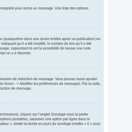
nregistré pour écrire un message. Une liste des options
 (quelquefois dans une durée limitée après sa publication) en
iquant qu’il a été modifié, le nombre de fois qu’il a été
sage, cependant ils ont la possibilité de laisser une note
elqu’un y a répondu.
rmulaire de rédaction de message. Vous pouvez aussi ajouter
du forum --> Modifier les préférences de message
). Par la suite,
daction de message.
ermissions), cliquez sur l’onglet
Sondage
sous la partie
ptions possibles, saisissez une option par ligne dans le
ateur », limiter la durée en jours du sondage (mettre « 0 » pour