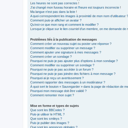
Les heures ne sont pas correctes !
J’ai changé mon fuseau horaire et l’heure est toujours incorrecte !
Ma langue n’est pas dans la liste !
A quoi correspondent les images à proximité de mon nom d’utilisateur 
Comment puis-je afficher un avatar ?
Qu’est-ce que mon rang et comment le modifier ?
Lorsque je clique sur le lien
courriel
d’un membre, on me demande de m
Problèmes liés à la publication de messages
Comment créer un nouveau sujet ou poster une réponse ?
Comment modifier ou supprimer un message ?
Comment ajouter une signature à mes messages ?
Comment créer un sondage ?
Pourquoi ne puis-je pas ajouter plus d’options à mon sondage ?
Comment modifier ou supprimer un sondage ?
Pourquoi ne puis-je pas accéder à un forum ?
Pourquoi ne puis-je pas joindre des fichiers à mon message ?
Pourquoi ai-je reçu un avertissement ?
Comment rapporter des messages à un modérateur ?
À quoi sert le bouton « Sauvegarder » dans la page de rédaction de 
Pourquoi mon message doit être validé ?
Comment remonter mon sujet ?
Mise en forme et types de sujets
Que sont les BBCodes ?
Puis-je utiliser le HTML ?
Que sont les smileys ?
Puis-je publier des images ?
Que sont les annonces globales ?