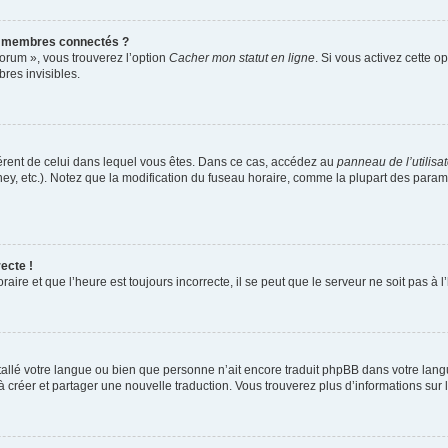
s membres connectés ?
forum », vous trouverez l’option
Cacher mon statut en ligne
. Si vous activez cette o
es invisibles.
ifférent de celui dans lequel vous êtes. Dans ce cas, accédez au
panneau de l’utilisa
ney, etc.). Notez que la modification du fuseau horaire, comme la plupart des para
ecte !
aire et que l’heure est toujours incorrecte, il se peut que le serveur ne soit pas à
installé votre langue ou bien que personne n’ait encore traduit phpBB dans votre l
s à créer et partager une nouvelle traduction. Vous trouverez plus d’informations sur l