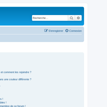
Rechercher
Recherche avancé
S’enregistrer
Connexion
s et comment les rejoindre ?
s une couleur différente ?
?
s !
bles !
n membre de ce forum !