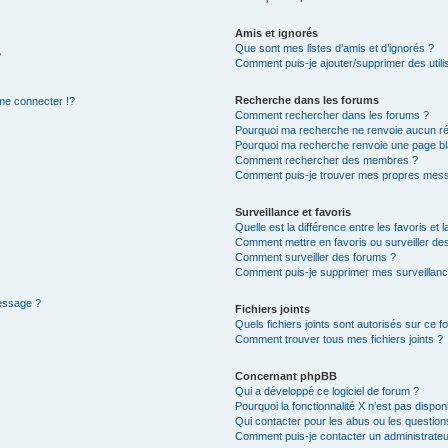
Amis et ignorés
Que sont mes listes d’amis et d’ignorés ?
?
Comment puis-je ajouter/supprimer des utilis
Recherche dans les forums
e connecter !?
Comment rechercher dans les forums ?
Pourquoi ma recherche ne renvoie aucun ré
Pourquoi ma recherche renvoie une page bl
Comment rechercher des membres ?
Comment puis-je trouver mes propres mess
Surveillance et favoris
Quelle est la différence entre les favoris et l
Comment mettre en favoris ou surveiller des
Comment surveiller des forums ?
Comment puis-je supprimer mes surveillanc
message ?
Fichiers joints
Quels fichiers joints sont autorisés sur ce f
Comment trouver tous mes fichiers joints ?
Concernant phpBB
Qui a développé ce logiciel de forum ?
Pourquoi la fonctionnalité X n’est pas dispon
Qui contacter pour les abus ou les questio
Comment puis-je contacter un administrateu