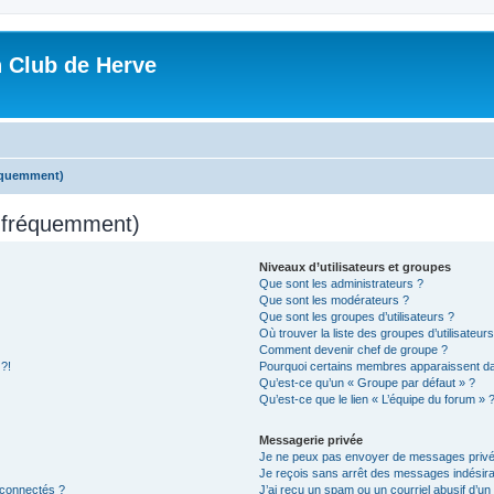
n Club de Herve
réquemment)
s fréquemment)
Niveaux d’utilisateurs et groupes
Que sont les administrateurs ?
Que sont les modérateurs ?
Que sont les groupes d’utilisateurs ?
Où trouver la liste des groupes d’utilisateur
Comment devenir chef de groupe ?
 ?!
Pourquoi certains membres apparaissent dan
Qu’est-ce qu’un « Groupe par défaut » ?
Qu’est-ce que le lien « L’équipe du forum » 
Messagerie privée
Je ne peux pas envoyer de messages privé
Je reçois sans arrêt des messages indésira
 connectés ?
J’ai reçu un spam ou un courriel abusif d’u