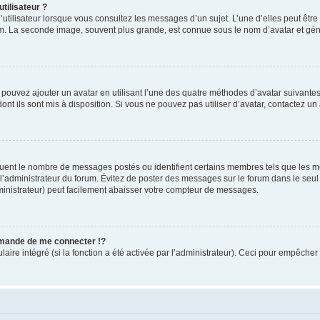
tilisateur ?
utilisateur lorsque vous consultez les messages d’un sujet. L’une d’elles peut êtr
rum. La seconde image, souvent plus grande, est connue sous le nom d’avatar et 
s pouvez ajouter un avatar en utilisant l’une des quatre méthodes d’avatar suivantes 
ont ils sont mis à disposition. Si vous ne pouvez pas utiliser d’avatar, contactez un
iquent le nombre de messages postés ou identifient certains membres tels que les 
ar l’administrateur du forum. Évitez de poster des messages sur le forum dans le seu
ministrateur) peut facilement abaisser votre compteur de messages.
mande de me connecter !?
re intégré (si la fonction a été activée par l’administrateur). Ceci pour empêcher l’u