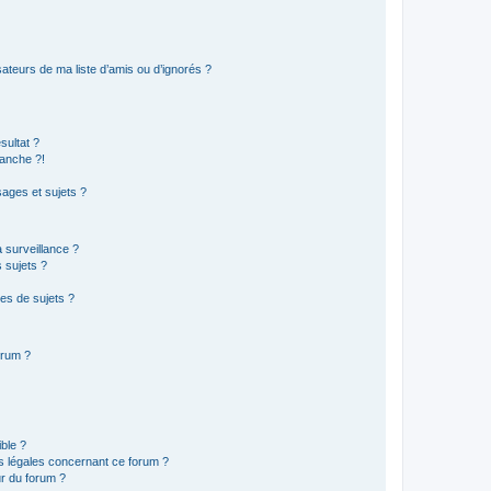
ateurs de ma liste d’amis ou d’ignorés ?
sultat ?
anche ?!
ages et sujets ?
a surveillance ?
 sujets ?
es de sujets ?
orum ?
ible ?
ns légales concernant ce forum ?
r du forum ?