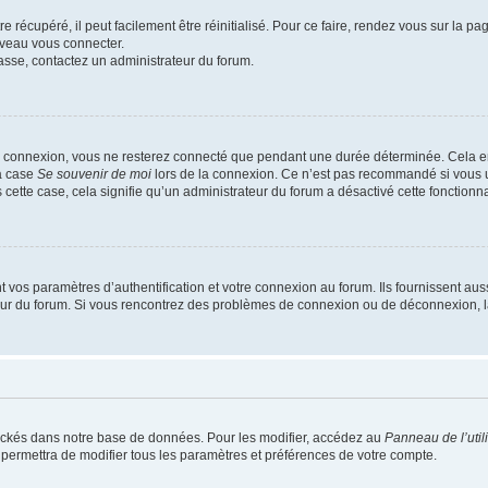
 récupéré, il peut facilement être réinitialisé. Pour ce faire, rendez vous sur la p
uveau vous connecter.
passe, contactez un administrateur du forum.
e connexion, vous ne resterez connecté que pendant une durée déterminée. Cela em
la case
Se souvenir de moi
lors de la connexion. Ce n’est pas recommandé si vous u
s cette case, cela signifie qu’un administrateur du forum a désactivé cette fonctionna
os paramètres d’authentification et votre connexion au forum. Ils fournissent aussi
teur du forum. Si vous rencontrez des problèmes de connexion ou de déconnexion, l
ockés dans notre base de données. Pour les modifier, accédez au
Panneau de l’util
 permettra de modifier tous les paramètres et préférences de votre compte.