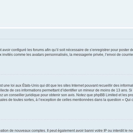
t avoir configuré les forums afin qu’il soit nécessaire de s’enregistrer pour poster
x invités comme les avatars personnalisés, la messagerie privée, l’envoi de courri
t une loi aux États-Unis qui dit que les sites Internet pouvant recueillir des infor
ollecte de ces informations permettant d’identifier un mineur de moins de 13 ans. S
tez un conseiller juridique pour obtenir son avis. Notez que phpBB Limited et les pr
gales de toutes sortes, à l’exception de celles mentionnées dans la question « Qui
réation de nouveaux comptes. Il peut également avoir banni votre IP ou interdit le no