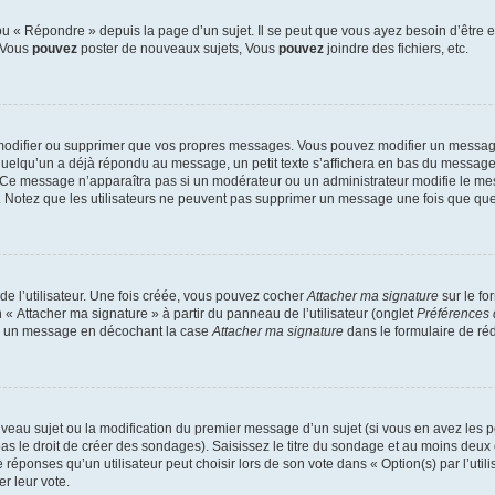
 « Répondre » depuis la page d’un sujet. Il se peut que vous ayez besoin d’être e
: Vous
pouvez
poster de nouveaux sujets, Vous
pouvez
joindre des fichiers, etc.
modifier ou supprimer que vos propres messages. Vous pouvez modifier un message
lqu’un a déjà répondu au message, un petit texte s’affichera en bas du message ind
n. Ce message n’apparaîtra pas si un modérateur ou un administrateur modifie le mes
ive. Notez que les utilisateurs ne peuvent pas supprimer un message une fois que qu
e l’utilisateur. Une fois créée, vous pouvez cocher
Attacher ma signature
sur le fo
 « Attacher ma signature » à partir du panneau de l’utilisateur (onglet
Préférences 
 à un message en décochant la case
Attacher ma signature
dans le formulaire de ré
ouveau sujet ou la modification du premier message d’un sujet (si vous en avez les p
 le droit de créer des sondages). Saisissez le titre du sondage et au moins deux o
onses qu’un utilisateur peut choisir lors de son vote dans « Option(s) par l’utilis
er leur vote.